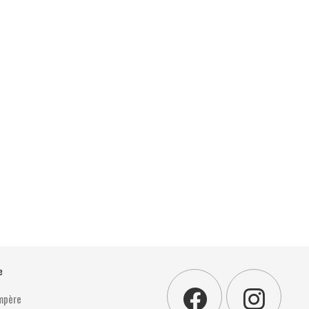
e
Ampère