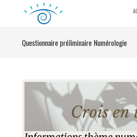
Skip
A
to
content
Questionnaire préliminaire Numérologie